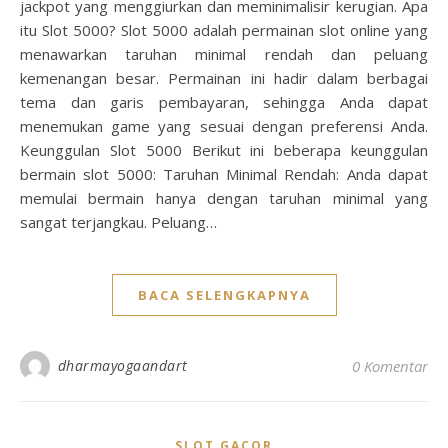
jackpot yang menggiurkan dan meminimalisir kerugian. Apa
itu Slot 5000? Slot 5000 adalah permainan slot online yang
menawarkan taruhan minimal rendah dan peluang
kemenangan besar. Permainan ini hadir dalam berbagai
tema dan garis pembayaran, sehingga Anda dapat
menemukan game yang sesuai dengan preferensi Anda.
Keunggulan Slot 5000 Berikut ini beberapa keunggulan
bermain slot 5000: Taruhan Minimal Rendah: Anda dapat
memulai bermain hanya dengan taruhan minimal yang
sangat terjangkau. Peluang…
BACA SELENGKAPNYA
dharmayogaandart
0 Komentar
SLOT GACOR