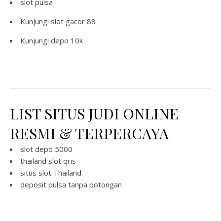
slot pulsa
Kunjungi
slot gacor 88
Kunjungi
depo 10k
LIST SITUS JUDI ONLINE
RESMI & TERPERCAYA
slot depo 5000
thailand slot qris
situs slot Thailand
deposit pulsa tanpa potongan