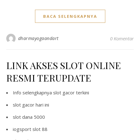
BACA SELENGKAPNYA
dharmayogaandart
0 Komentar
LINK AKSES SLOT ONLINE
RESMI TERUPDATE
Info selengkapnya
slot gacor terkini
slot gacor hari ini
slot dana 5000
iogsport slot 88