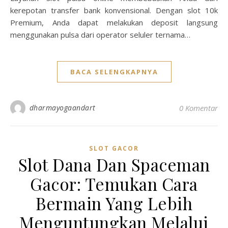
kerepotan transfer bank konvensional. Dengan slot 10k
Premium, Anda dapat melakukan deposit langsung
menggunakan pulsa dari operator seluler ternama…
BACA SELENGKAPNYA
dharmayogaandart
0 Komentar
SLOT GACOR
Slot Dana Dan Spaceman
Gacor: Temukan Cara
Bermain Yang Lebih
Menguntungkan Melalui