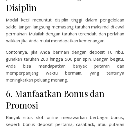
Disiplin
Modal kecil menuntut disiplin tinggi dalam pengelolaan
saldo. Jangan langsung memasang taruhan maksimal di awal
permainan. Mulailah dengan taruhan terendah, dan perlahan
naikkan jika Anda mulai mendapatkan kemenangan.
Contohnya, jika Anda bermain dengan deposit 10 ribu,
gunakan taruhan 200 hingga 500 per spin. Dengan begitu,
Anda bisa mendapatkan banyak putaran dan
memperpanjang waktu bermain, yang tentunya
meningkatkan peluang menang.
6. Manfaatkan Bonus dan
Promosi
Banyak situs slot online menawarkan berbagai bonus,
seperti bonus deposit pertama, cashback, atau putaran