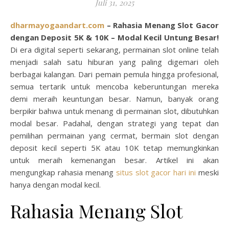
Juli 31, 2025
dharmayogaandart.com
– Rahasia Menang Slot Gacor
dengan Deposit 5K & 10K – Modal Kecil Untung Besar!
Di era digital seperti sekarang, permainan slot online telah
menjadi salah satu hiburan yang paling digemari oleh
berbagai kalangan. Dari pemain pemula hingga profesional,
semua tertarik untuk mencoba keberuntungan mereka
demi meraih keuntungan besar. Namun, banyak orang
berpikir bahwa untuk menang di permainan slot, dibutuhkan
modal besar. Padahal, dengan strategi yang tepat dan
pemilihan permainan yang cermat, bermain slot dengan
deposit kecil seperti 5K atau 10K tetap memungkinkan
untuk meraih kemenangan besar. Artikel ini akan
mengungkap rahasia menang
situs slot gacor hari ini
meski
hanya dengan modal kecil.
Rahasia Menang Slot