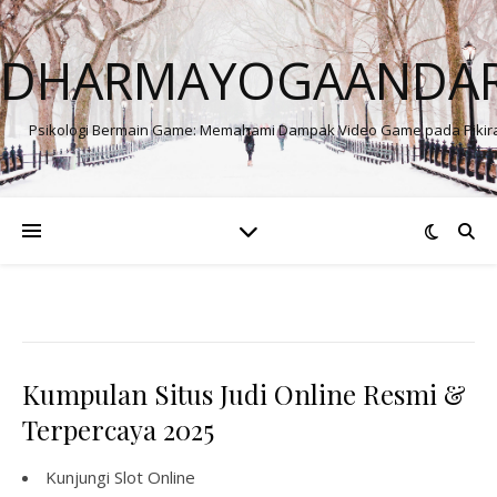
DHARMAYOGAANDA
Psikologi Bermain Game: Memahami Dampak Video Game pada Pikir
Kumpulan Situs Judi Online Resmi &
Terpercaya 2025
Kunjungi
Slot Online