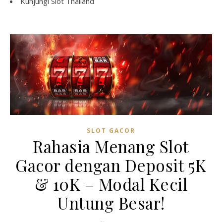
Kunjungi
Slot Thailand
SLOT GACOR
Rahasia Menang Slot
Gacor dengan Deposit 5K
& 10K – Modal Kecil
Untung Besar!