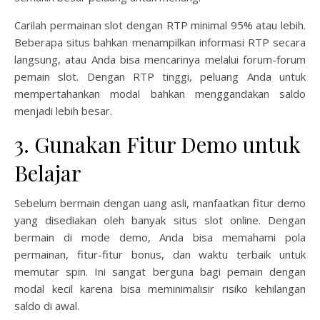
Carilah permainan slot dengan RTP minimal 95% atau lebih.
Beberapa situs bahkan menampilkan informasi RTP secara
langsung, atau Anda bisa mencarinya melalui forum-forum
pemain slot. Dengan RTP tinggi, peluang Anda untuk
mempertahankan modal bahkan menggandakan saldo
menjadi lebih besar.
3. Gunakan Fitur Demo untuk
Belajar
Sebelum bermain dengan uang asli, manfaatkan fitur demo
yang disediakan oleh banyak situs slot online. Dengan
bermain di mode demo, Anda bisa memahami pola
permainan, fitur-fitur bonus, dan waktu terbaik untuk
memutar spin. Ini sangat berguna bagi pemain dengan
modal kecil karena bisa meminimalisir risiko kehilangan
saldo di awal.