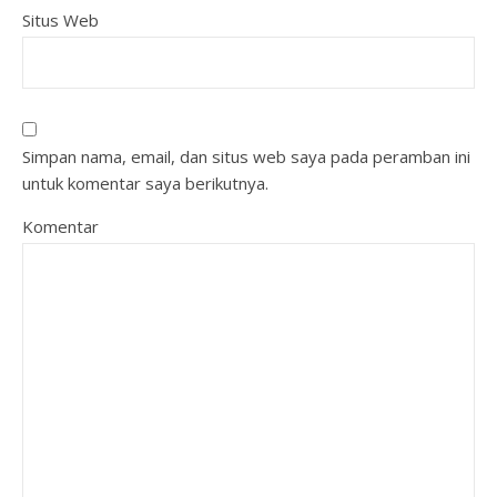
Situs Web
Simpan nama, email, dan situs web saya pada peramban ini
untuk komentar saya berikutnya.
Komentar