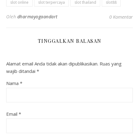
slot online
slot terpercaya
slot thailand
slot88
Oleh
dharmayogaandart
0 Komentar
TINGGALKAN BALASAN
Alamat email Anda tidak akan dipublikasikan.
Ruas yang
wajib ditandai
*
Nama
*
Email
*