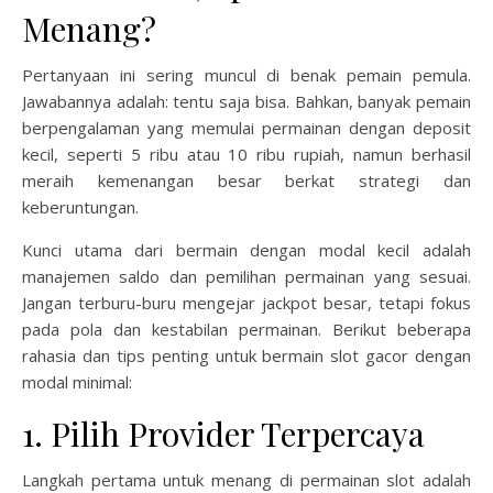
Menang?
Pertanyaan ini sering muncul di benak pemain pemula.
Jawabannya adalah: tentu saja bisa. Bahkan, banyak pemain
berpengalaman yang memulai permainan dengan deposit
kecil, seperti 5 ribu atau 10 ribu rupiah, namun berhasil
meraih kemenangan besar berkat strategi dan
keberuntungan.
Kunci utama dari bermain dengan modal kecil adalah
manajemen saldo dan pemilihan permainan yang sesuai.
Jangan terburu-buru mengejar jackpot besar, tetapi fokus
pada pola dan kestabilan permainan. Berikut beberapa
rahasia dan tips penting untuk bermain slot gacor dengan
modal minimal:
1. Pilih Provider Terpercaya
Langkah pertama untuk menang di permainan slot adalah