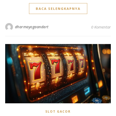
BACA SELENGKAPNYA
dharmayogaandart
0 Komentar
SLOT GACOR