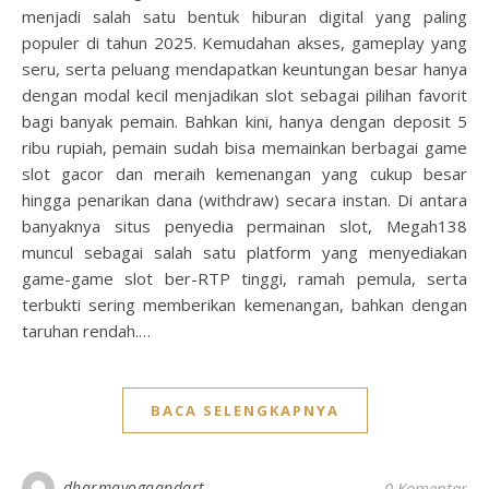
menjadi salah satu bentuk hiburan digital yang paling
populer di tahun 2025. Kemudahan akses, gameplay yang
seru, serta peluang mendapatkan keuntungan besar hanya
dengan modal kecil menjadikan slot sebagai pilihan favorit
bagi banyak pemain. Bahkan kini, hanya dengan deposit 5
ribu rupiah, pemain sudah bisa memainkan berbagai game
slot gacor dan meraih kemenangan yang cukup besar
hingga penarikan dana (withdraw) secara instan. Di antara
banyaknya situs penyedia permainan slot, Megah138
muncul sebagai salah satu platform yang menyediakan
game-game slot ber-RTP tinggi, ramah pemula, serta
terbukti sering memberikan kemenangan, bahkan dengan
taruhan rendah.…
BACA SELENGKAPNYA
dharmayogaandart
0 Komentar