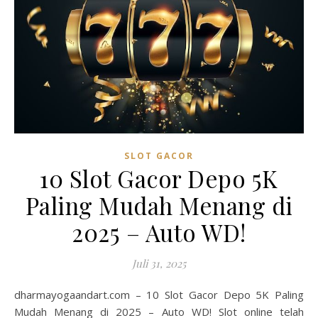
SLOT GACOR
10 Slot Gacor Depo 5K
Paling Mudah Menang di
2025 – Auto WD!
Juli 31, 2025
dharmayogaandart.com – 10 Slot Gacor Depo 5K Paling
Mudah Menang di 2025 – Auto WD! Slot online telah