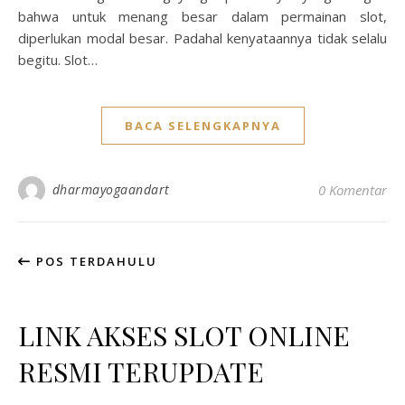
bahwa untuk menang besar dalam permainan slot,
diperlukan modal besar. Padahal kenyataannya tidak selalu
begitu. Slot…
BACA SELENGKAPNYA
dharmayogaandart
0 Komentar
POS TERDAHULU
LINK AKSES SLOT ONLINE
RESMI TERUPDATE