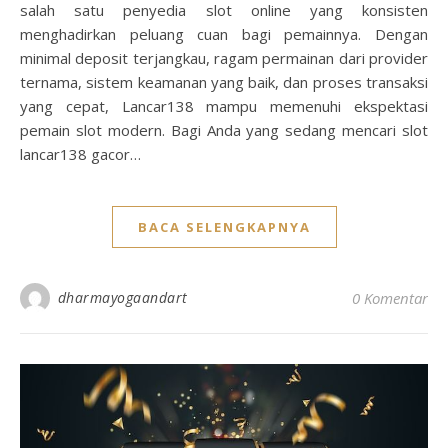
salah satu penyedia slot online yang konsisten
menghadirkan peluang cuan bagi pemainnya. Dengan
minimal deposit terjangkau, ragam permainan dari provider
ternama, sistem keamanan yang baik, dan proses transaksi
yang cepat, Lancar138 mampu memenuhi ekspektasi
pemain slot modern. Bagi Anda yang sedang mencari slot
lancar138 gacor…
BACA SELENGKAPNYA
dharmayogaandart
0 Komentar