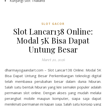
Kunjungi
Slot Thailand
SLOT GACOR
Slot Lancar138 Online:
Modal 5K Bisa Dapat
Untung Besar
Maret 20, 2026
dharmayogaandart.com – Slot Lancar138 Online: Modal 5K
Bisa Dapat Untung Besar Perkembangan teknologi digital
telah membawa perubahan besar dalam dunia hiburan.
Salah satu bentuk hiburan yang kini semakin populer adalah
permainan slot online. Dengan akses yang mudah melalui
perangkat mobile maupun komputer, siapa saja dapat
menikmati permainan ini kapan saja. Salah satu konsep yang