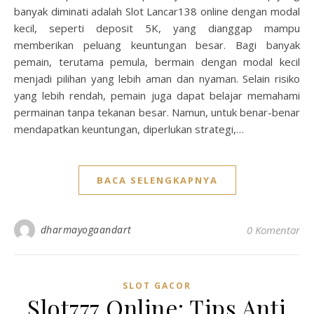
banyak diminati adalah Slot Lancar138 online dengan modal
kecil, seperti deposit 5K, yang dianggap mampu
memberikan peluang keuntungan besar. Bagi banyak
pemain, terutama pemula, bermain dengan modal kecil
menjadi pilihan yang lebih aman dan nyaman. Selain risiko
yang lebih rendah, pemain juga dapat belajar memahami
permainan tanpa tekanan besar. Namun, untuk benar-benar
mendapatkan keuntungan, diperlukan strategi,…
BACA SELENGKAPNYA
dharmayogaandart
0 Komentar
SLOT GACOR
Slot777 Online: Tips Anti