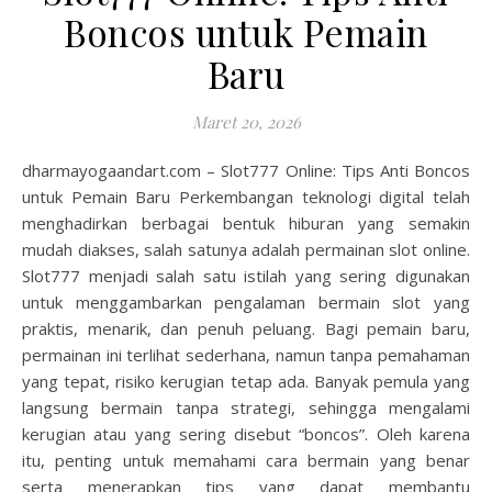
Boncos untuk Pemain
Baru
Maret 20, 2026
dharmayogaandart.com – Slot777 Online: Tips Anti Boncos
untuk Pemain Baru Perkembangan teknologi digital telah
menghadirkan berbagai bentuk hiburan yang semakin
mudah diakses, salah satunya adalah permainan slot online.
Slot777 menjadi salah satu istilah yang sering digunakan
untuk menggambarkan pengalaman bermain slot yang
praktis, menarik, dan penuh peluang. Bagi pemain baru,
permainan ini terlihat sederhana, namun tanpa pemahaman
yang tepat, risiko kerugian tetap ada. Banyak pemula yang
langsung bermain tanpa strategi, sehingga mengalami
kerugian atau yang sering disebut “boncos”. Oleh karena
itu, penting untuk memahami cara bermain yang benar
serta menerapkan tips yang dapat membantu