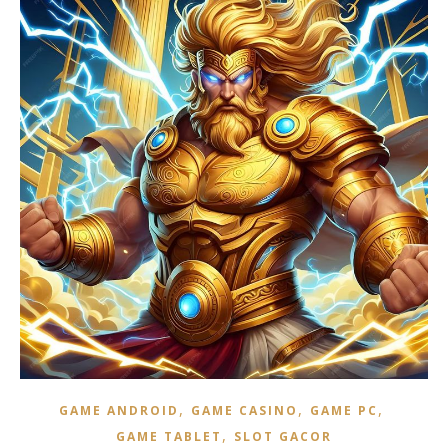
,
,
,
GAME ANDROID
GAME CASINO
GAME PC
,
GAME TABLET
SLOT GACOR