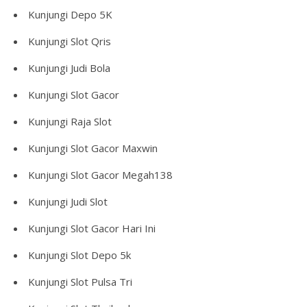
Kunjungi
Depo 5K
Kunjungi
Slot Qris
Kunjungi
Judi Bola
Kunjungi
Slot Gacor
Kunjungi
Raja Slot
Kunjungi
Slot Gacor Maxwin
Kunjungi
Slot Gacor Megah138
Kunjungi
Judi Slot
Kunjungi
Slot Gacor Hari Ini
Kunjungi
Slot Depo 5k
Kunjungi
Slot Pulsa Tri