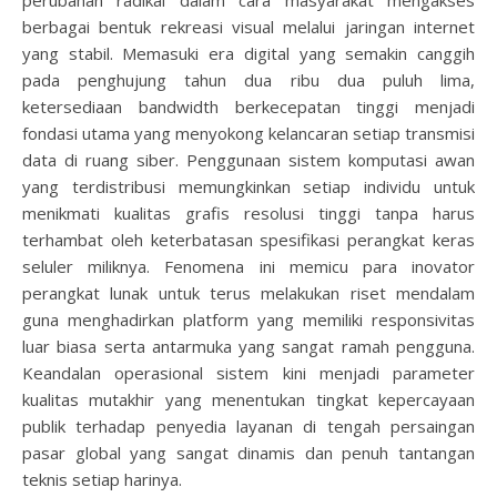
perubahan radikal dalam cara masyarakat mengakses
berbagai bentuk rekreasi visual melalui jaringan internet
yang stabil. Memasuki era digital yang semakin canggih
pada penghujung tahun dua ribu dua puluh lima,
ketersediaan bandwidth berkecepatan tinggi menjadi
fondasi utama yang menyokong kelancaran setiap transmisi
data di ruang siber. Penggunaan sistem komputasi awan
yang terdistribusi memungkinkan setiap individu untuk
menikmati kualitas grafis resolusi tinggi tanpa harus
terhambat oleh keterbatasan spesifikasi perangkat keras
seluler miliknya. Fenomena ini memicu para inovator
perangkat lunak untuk terus melakukan riset mendalam
guna menghadirkan platform yang memiliki responsivitas
luar biasa serta antarmuka yang sangat ramah pengguna.
Keandalan operasional sistem kini menjadi parameter
kualitas mutakhir yang menentukan tingkat kepercayaan
publik terhadap penyedia layanan di tengah persaingan
pasar global yang sangat dinamis dan penuh tantangan
teknis setiap harinya.