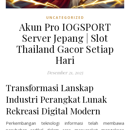
UNCATEGORIZED
Akun Pro IOGSPORT
Server Jepang | Slot
Thailand Gacor Setiap
Hari
Desember 21, 2025
Transformasi Lanskap
Industri Perangkat Lunak
Rekreasi Digital Modern
Perkembangan teknologi informasi telah membawa