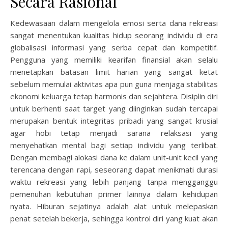
Secara Rasional
Kedewasaan dalam mengelola emosi serta dana rekreasi
sangat menentukan kualitas hidup seorang individu di era
globalisasi informasi yang serba cepat dan kompetitif.
Pengguna yang memiliki kearifan finansial akan selalu
menetapkan batasan limit harian yang sangat ketat
sebelum memulai aktivitas apa pun guna menjaga stabilitas
ekonomi keluarga tetap harmonis dan sejahtera. Disiplin diri
untuk berhenti saat target yang diinginkan sudah tercapai
merupakan bentuk integritas pribadi yang sangat krusial
agar hobi tetap menjadi sarana relaksasi yang
menyehatkan mental bagi setiap individu yang terlibat.
Dengan membagi alokasi dana ke dalam unit-unit kecil yang
terencana dengan rapi, seseorang dapat menikmati durasi
waktu rekreasi yang lebih panjang tanpa mengganggu
pemenuhan kebutuhan primer lainnya dalam kehidupan
nyata. Hiburan sejatinya adalah alat untuk melepaskan
penat setelah bekerja, sehingga kontrol diri yang kuat akan