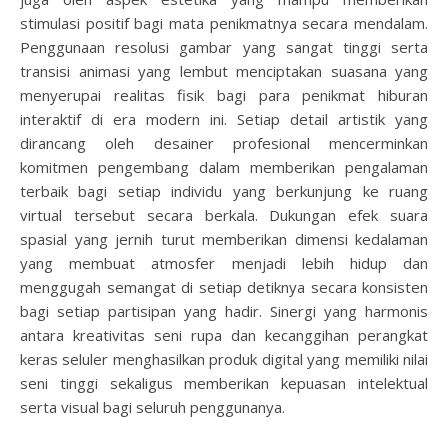
stimulasi positif bagi mata penikmatnya secara mendalam.
Penggunaan resolusi gambar yang sangat tinggi serta
transisi animasi yang lembut menciptakan suasana yang
menyerupai realitas fisik bagi para penikmat hiburan
interaktif di era modern ini. Setiap detail artistik yang
dirancang oleh desainer profesional mencerminkan
komitmen pengembang dalam memberikan pengalaman
terbaik bagi setiap individu yang berkunjung ke ruang
virtual tersebut secara berkala. Dukungan efek suara
spasial yang jernih turut memberikan dimensi kedalaman
yang membuat atmosfer menjadi lebih hidup dan
menggugah semangat di setiap detiknya secara konsisten
bagi setiap partisipan yang hadir. Sinergi yang harmonis
antara kreativitas seni rupa dan kecanggihan perangkat
keras seluler menghasilkan produk digital yang memiliki nilai
seni tinggi sekaligus memberikan kepuasan intelektual
serta visual bagi seluruh penggunanya.