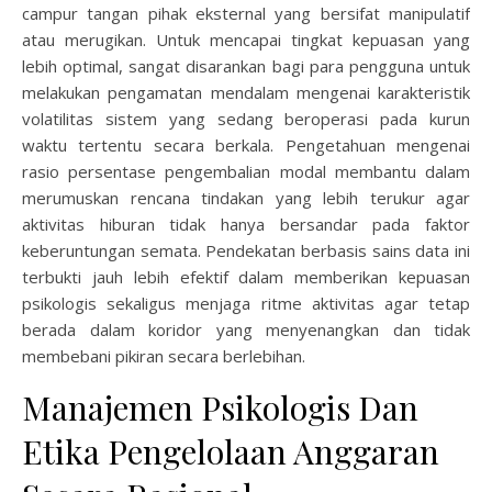
campur tangan pihak eksternal yang bersifat manipulatif
atau merugikan. Untuk mencapai tingkat kepuasan yang
lebih optimal, sangat disarankan bagi para pengguna untuk
melakukan pengamatan mendalam mengenai karakteristik
volatilitas sistem yang sedang beroperasi pada kurun
waktu tertentu secara berkala. Pengetahuan mengenai
rasio persentase pengembalian modal membantu dalam
merumuskan rencana tindakan yang lebih terukur agar
aktivitas hiburan tidak hanya bersandar pada faktor
keberuntungan semata. Pendekatan berbasis sains data ini
terbukti jauh lebih efektif dalam memberikan kepuasan
psikologis sekaligus menjaga ritme aktivitas agar tetap
berada dalam koridor yang menyenangkan dan tidak
membebani pikiran secara berlebihan.
Manajemen Psikologis Dan
Etika Pengelolaan Anggaran