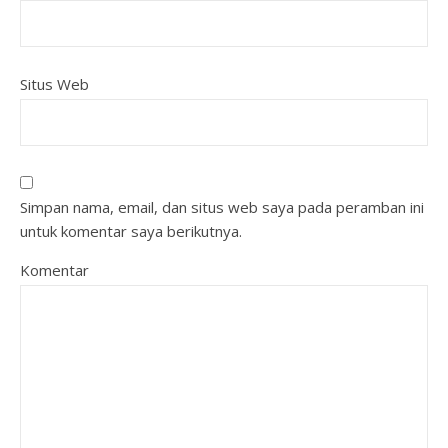
Situs Web
Simpan nama, email, dan situs web saya pada peramban ini
untuk komentar saya berikutnya.
Komentar