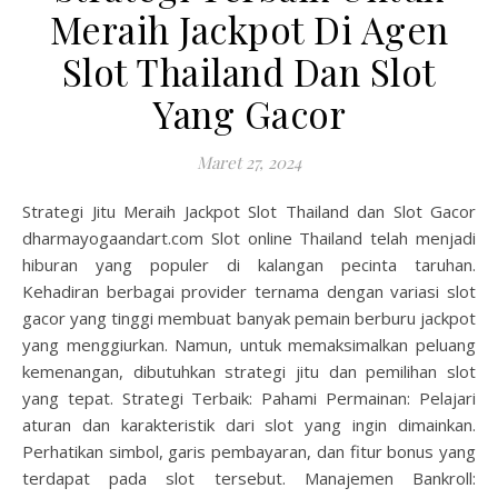
Meraih Jackpot Di Agen
Slot Thailand Dan Slot
Yang Gacor
Maret 27, 2024
Strategi Jitu Meraih Jackpot Slot Thailand dan Slot Gacor
dharmayogaandart.com Slot online Thailand telah menjadi
hiburan yang populer di kalangan pecinta taruhan.
Kehadiran berbagai provider ternama dengan variasi slot
gacor yang tinggi membuat banyak pemain berburu jackpot
yang menggiurkan. Namun, untuk memaksimalkan peluang
kemenangan, dibutuhkan strategi jitu dan pemilihan slot
yang tepat. Strategi Terbaik: Pahami Permainan: Pelajari
aturan dan karakteristik dari slot yang ingin dimainkan.
Perhatikan simbol, garis pembayaran, dan fitur bonus yang
terdapat pada slot tersebut. Manajemen Bankroll: