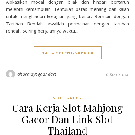
Alokasikan modal dengan bijak dan hindari bertaruh
melebihi kemampuan. Tentukan batas menang dan kalah
untuk menghindari kerugian yang besar. Bermain dengan
Taruhan Rendah: Awalilah permainan dengan taruhan
rendah. Seiring berjalannya waktu,…
BACA SELENGKAPNYA
dharmayogaandart
0 Komentar
SLOT GACOR
Cara Kerja Slot Mahjong
Gacor Dan Link Slot
Thailand