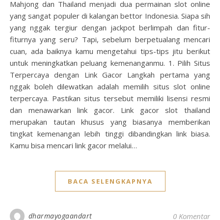
Mahjong dan Thailand menjadi dua permainan slot online
yang sangat populer di kalangan bettor Indonesia. Siapa sih
yang nggak tergiur dengan jackpot berlimpah dan fitur-
fiturnya yang seru? Tapi, sebelum berpetualang mencari
cuan, ada baiknya kamu mengetahui tips-tips jitu berikut
untuk meningkatkan peluang kemenanganmu. 1. Pilih Situs
Terpercaya dengan Link Gacor Langkah pertama yang
nggak boleh dilewatkan adalah memilih situs slot online
terpercaya. Pastikan situs tersebut memiliki lisensi resmi
dan menawarkan link gacor. Link gacor slot thailand
merupakan tautan khusus yang biasanya memberikan
tingkat kemenangan lebih tinggi dibandingkan link biasa.
Kamu bisa mencari link gacor melalui…
BACA SELENGKAPNYA
dharmayogaandart
0 Komentar