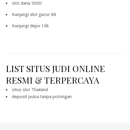
slot dana 5000
Kunjungi
slot gacor 88
Kunjungi
depo 10k
LIST SITUS JUDI ONLINE
RESMI & TERPERCAYA
situs slot Thailand
deposit pulsa tanpa potongan