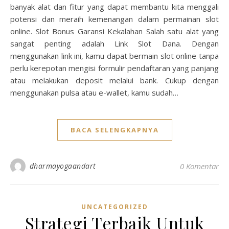
banyak alat dan fitur yang dapat membantu kita menggali
potensi dan meraih kemenangan dalam permainan slot
online. Slot Bonus Garansi Kekalahan Salah satu alat yang
sangat penting adalah Link Slot Dana. Dengan
menggunakan link ini, kamu dapat bermain slot online tanpa
perlu kerepotan mengisi formulir pendaftaran yang panjang
atau melakukan deposit melalui bank. Cukup dengan
menggunakan pulsa atau e-wallet, kamu sudah…
BACA SELENGKAPNYA
dharmayogaandart
0 Komentar
UNCATEGORIZED
Strategi Terbaik Untuk