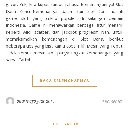
gacor. Yuk, kita kupas tuntas rahasia kemenangannya! Slot
Dana: Kunci Kemenangan dalam Spin Slot Dana adalah
game slot yang cukup populer di kalangan pemain
Indonesia. Game ini menawarkan berbagai fitur menarik
seperti wild, scatter, dan jackpot progresif. Nah, untuk
memaksimalkan kemenangan di Slot Dana, berikut
beberapa tips yang bisa kamu coba: Pilih Mesin yang Tepat:
Tidak semua mesin slot punya tingkat kemenangan yang
sama. Carilah…
BACA SELENGKAPNYA
dharmayogaandart
0 Komentar
SLOT GACOR