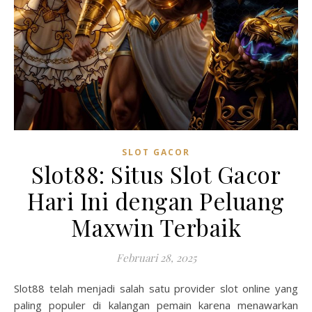
SLOT GACOR
Slot88: Situs Slot Gacor
Hari Ini dengan Peluang
Maxwin Terbaik
Februari 28, 2025
Slot88 telah menjadi salah satu provider slot online yang
paling populer di kalangan pemain karena menawarkan