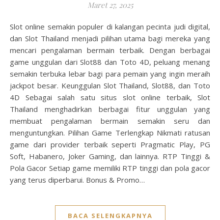
Maret 27, 2025
Slot online semakin populer di kalangan pecinta judi digital,
dan Slot Thailand menjadi pilihan utama bagi mereka yang
mencari pengalaman bermain terbaik. Dengan berbagai
game unggulan dari Slot88 dan Toto 4D, peluang menang
semakin terbuka lebar bagi para pemain yang ingin meraih
jackpot besar. Keunggulan Slot Thailand, Slot88, dan Toto
4D Sebagai salah satu situs slot online terbaik, Slot
Thailand menghadirkan berbagai fitur unggulan yang
membuat pengalaman bermain semakin seru dan
menguntungkan. Pilihan Game Terlengkap Nikmati ratusan
game dari provider terbaik seperti Pragmatic Play, PG
Soft, Habanero, Joker Gaming, dan lainnya. RTP Tinggi &
Pola Gacor Setiap game memiliki RTP tinggi dan pola gacor
yang terus diperbarui. Bonus & Promo…
BACA SELENGKAPNYA