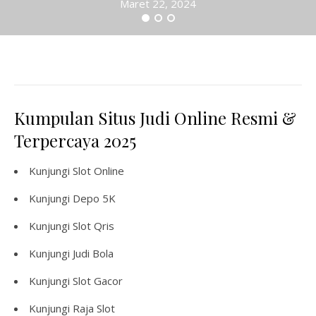
Maret 22, 2024
Kumpulan Situs Judi Online Resmi &
Terpercaya 2025
Kunjungi
Slot Online
Kunjungi
Depo 5K
Kunjungi
Slot Qris
Kunjungi
Judi Bola
Kunjungi
Slot Gacor
Kunjungi
Raja Slot