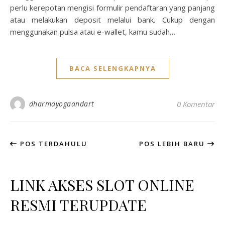
perlu kerepotan mengisi formulir pendaftaran yang panjang
atau melakukan deposit melalui bank. Cukup dengan
menggunakan pulsa atau e-wallet, kamu sudah…
BACA SELENGKAPNYA
dharmayogaandart
0 Komentar
POS TERDAHULU
POS LEBIH BARU
LINK AKSES SLOT ONLINE
RESMI TERUPDATE