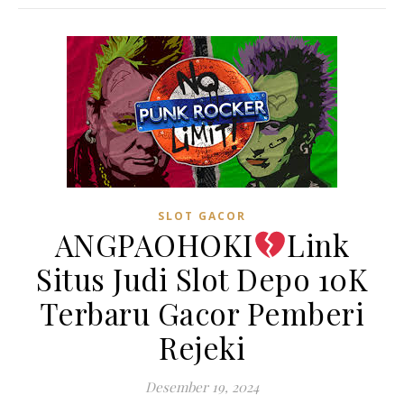
SLOT GACOR
ANGPAOHOKI
Link
Situs Judi Slot Depo 10K
Terbaru Gacor Pemberi
Rejeki
Desember 19, 2024