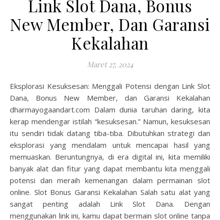
Link Slot Dana, Bonus
New Member, Dan Garansi
Kekalahan
Maret 27, 2024
Eksplorasi Kesuksesan: Menggali Potensi dengan Link Slot
Dana, Bonus New Member, dan Garansi Kekalahan
dharmayogaandart.com Dalam dunia taruhan daring, kita
kerap mendengar istilah “kesuksesan.” Namun, kesuksesan
itu sendiri tidak datang tiba-tiba. Dibutuhkan strategi dan
eksplorasi yang mendalam untuk mencapai hasil yang
memuaskan. Beruntungnya, di era digital ini, kita memiliki
banyak alat dan fitur yang dapat membantu kita menggali
potensi dan meraih kemenangan dalam permainan slot
online. Slot Bonus Garansi Kekalahan Salah satu alat yang
sangat penting adalah Link Slot Dana. Dengan
menggunakan link ini, kamu dapat bermain slot online tanpa