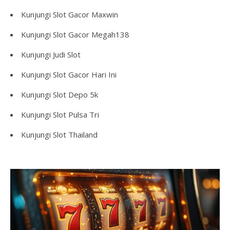
Kunjungi
Slot Gacor Maxwin
Kunjungi
Slot Gacor Megah138
Kunjungi
Judi Slot
Kunjungi
Slot Gacor Hari Ini
Kunjungi
Slot Depo 5k
Kunjungi
Slot Pulsa Tri
Kunjungi
Slot Thailand