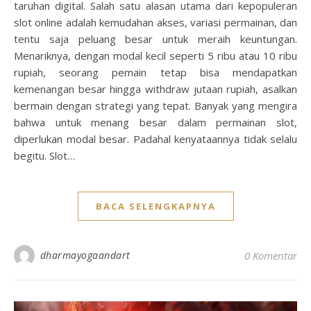
taruhan digital. Salah satu alasan utama dari kepopuleran
slot online adalah kemudahan akses, variasi permainan, dan
tentu saja peluang besar untuk meraih keuntungan.
Menariknya, dengan modal kecil seperti 5 ribu atau 10 ribu
rupiah, seorang pemain tetap bisa mendapatkan
kemenangan besar hingga withdraw jutaan rupiah, asalkan
bermain dengan strategi yang tepat. Banyak yang mengira
bahwa untuk menang besar dalam permainan slot,
diperlukan modal besar. Padahal kenyataannya tidak selalu
begitu. Slot…
BACA SELENGKAPNYA
dharmayogaandart
0 Komentar