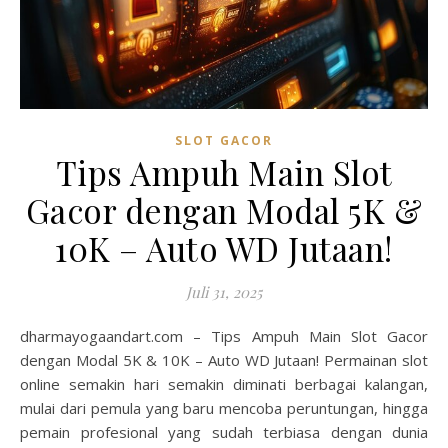
SLOT GACOR
Tips Ampuh Main Slot
Gacor dengan Modal 5K &
10K – Auto WD Jutaan!
Juli 31, 2025
dharmayogaandart.com – Tips Ampuh Main Slot Gacor
dengan Modal 5K & 10K – Auto WD Jutaan! Permainan slot
online semakin hari semakin diminati berbagai kalangan,
mulai dari pemula yang baru mencoba peruntungan, hingga
pemain profesional yang sudah terbiasa dengan dunia