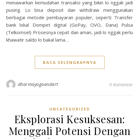
menawarkan kemudahan transaksi yang bikin lo nggak jadi
pusing. Lo bisa deposit dan withdraw menggunakan
berbagai metode pembayaran populer, seperti: Transfer
bank lokal Dompet digital (GoPay, OVO, Dana) Pulsa
(Telkomsel) Prosesnya cepat dan aman, jadi lo nggak perlu
khawatir saldo lo bakal lama…
BACA SELENGKAPNYA
dharmayogaandart
0 Komentar
UNCATEGORIZED
Eksplorasi Kesuksesan:
Menggali Potensi Dengan