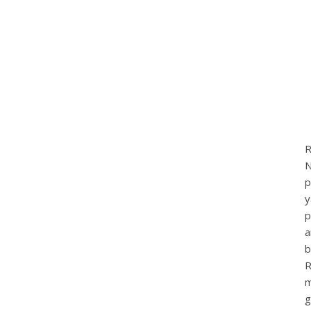
R
N
p
y
p
a
b
R
m
g