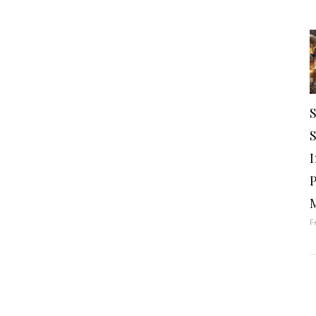
S
S
F