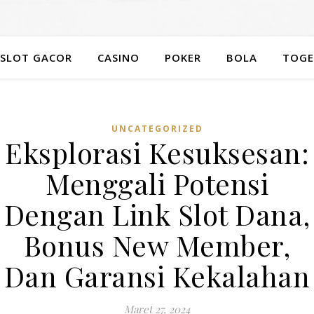
SLOT GACOR
CASINO
POKER
BOLA
TOGE
UNCATEGORIZED
Eksplorasi Kesuksesan:
Menggali Potensi
Dengan Link Slot Dana,
Bonus New Member,
Dan Garansi Kekalahan
Maret 27, 2024