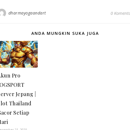
dharmayogaandart
0 Koment
ANDA MUNGKIN SUKA JUGA
Akun Pro
IOGSPORT
erver Jepang |
Slot Thailand
Gacor Setiap
Hari
esember 21, 2025