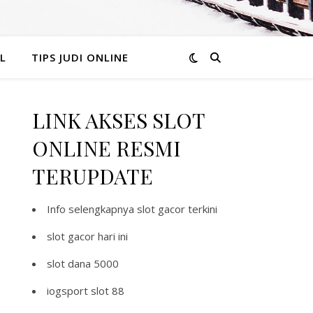
L
TIPS JUDI ONLINE
LINK AKSES SLOT
ONLINE RESMI
TERUPDATE
Info selengkapnya
slot gacor terkini
slot gacor hari ini
slot dana 5000
iogsport slot 88