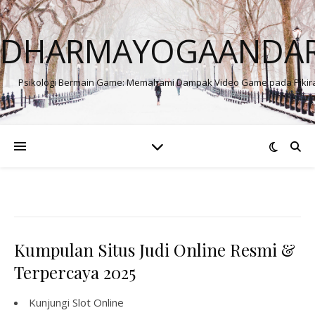
DHARMAYOGAANDA
Psikologi Bermain Game: Memahami Dampak Video Game pada Pikir
Kumpulan Situs Judi Online Resmi &
Terpercaya 2025
Kunjungi
Slot Online