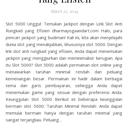
Maret 22, 2024
Slot 5000 Unggul: Temukan Jackpot dengan Link Slot Anti
Rungkad yang Efisien dharmayogaandart.com Halo, para
pencari jackpot yang budiman! Kali ini, kita akan menjelajahi
dunia slot yang menakjubkan, khususnya slot 5000. Dengan
link slot anti rungkad yang efisien, Anda dapat menemukan
jackpot yang menggiurkan dan meminimalisir kerugian. Apa
itu Slot 5000? Slot 5000 adalah permainan slot online yang
menawarkan taruhan minimal rendah dan peluang
kemenangan besar. Permainan ini hadir dalam berbagai
tema dan garis pembayaran, sehingga Anda dapat
menemukan game yang sesuai dengan preferensi Anda.
Keunggulan Slot 5000 Berikut ini beberapa keunggulan
bermain slot 5000: Taruhan Minimal Rendah: Anda dapat
memulai bermain hanya dengan taruhan minimal yang
sangat terjangkau. Peluang…