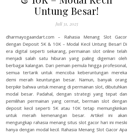
Untung Besar!
Juli 31, 2025
dharmayogaandart.com – Rahasia Menang Slot Gacor
dengan Deposit 5K & 10K – Modal Kecil Untung Besar! Di
era digital seperti sekarang, permainan slot online telah
menjadi salah satu hiburan yang paling digemari oleh
berbagai kalangan. Dari pemain pemula hingga profesional,
semua tertarik untuk mencoba keberuntungan mereka
demi meraih keuntungan besar. Namun, banyak orang
berpikir bahwa untuk menang di permainan slot, dibutuhkan
modal besar. Padahal, dengan strategi yang tepat dan
pemilihan permainan yang cermat, bermain slot dengan
deposit kecil seperti 5K atau 10K tetap memungkinkan
untuk meraih kemenangan besar. Artikel ini akan
mengungkap rahasia menang situs slot gacor hari ini meski
hanya dengan modal kecil. Rahasia Menang Slot Gacor Apa