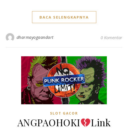
BACA SELENGKAPNYA
dharmayogaandart
0 Komentar
SLOT GACOR
ANGPAOHOKI
Link