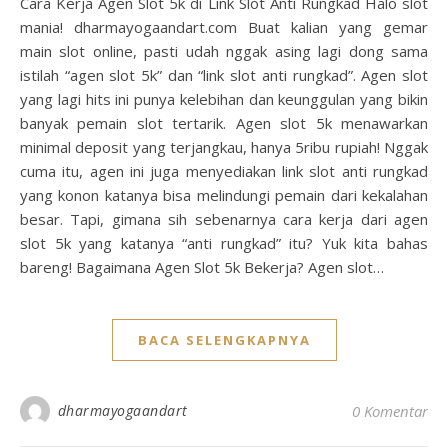
Cara Kerja Agen Slot 5k di Link Slot Anti Rungkad Halo slot
mania! dharmayogaandart.com Buat kalian yang gemar
main slot online, pasti udah nggak asing lagi dong sama
istilah “agen slot 5k” dan “link slot anti rungkad”. Agen slot
yang lagi hits ini punya kelebihan dan keunggulan yang bikin
banyak pemain slot tertarik. Agen slot 5k menawarkan
minimal deposit yang terjangkau, hanya 5ribu rupiah! Nggak
cuma itu, agen ini juga menyediakan link slot anti rungkad
yang konon katanya bisa melindungi pemain dari kekalahan
besar. Tapi, gimana sih sebenarnya cara kerja dari agen
slot 5k yang katanya “anti rungkad” itu? Yuk kita bahas
bareng! Bagaimana Agen Slot 5k Bekerja? Agen slot…
BACA SELENGKAPNYA
dharmayogaandart
0 Komentar