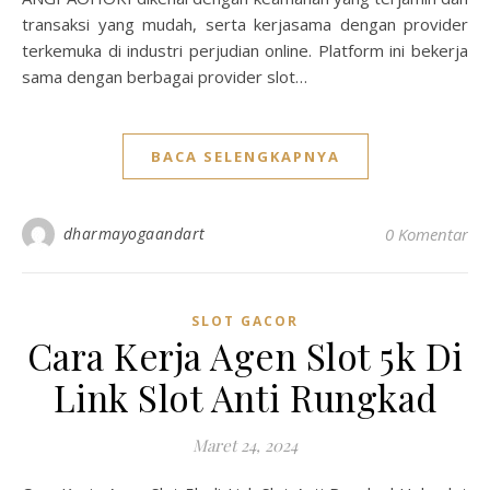
transaksi yang mudah, serta kerjasama dengan provider
terkemuka di industri perjudian online. Platform ini bekerja
sama dengan berbagai provider slot…
BACA SELENGKAPNYA
dharmayogaandart
0 Komentar
SLOT GACOR
Cara Kerja Agen Slot 5k Di
Link Slot Anti Rungkad
Maret 24, 2024