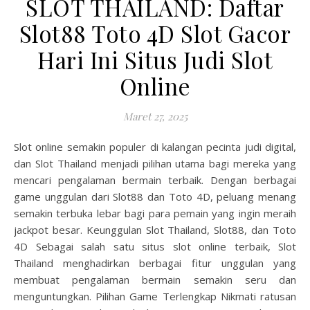
SLOT THAILAND: Daftar
Slot88 Toto 4D Slot Gacor
Hari Ini Situs Judi Slot
Online
Maret 27, 2025
Slot online semakin populer di kalangan pecinta judi digital,
dan Slot Thailand menjadi pilihan utama bagi mereka yang
mencari pengalaman bermain terbaik. Dengan berbagai
game unggulan dari Slot88 dan Toto 4D, peluang menang
semakin terbuka lebar bagi para pemain yang ingin meraih
jackpot besar. Keunggulan Slot Thailand, Slot88, dan Toto
4D Sebagai salah satu situs slot online terbaik, Slot
Thailand menghadirkan berbagai fitur unggulan yang
membuat pengalaman bermain semakin seru dan
menguntungkan. Pilihan Game Terlengkap Nikmati ratusan