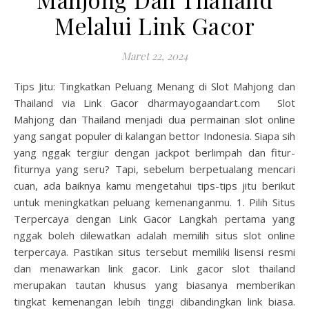
Melalui Link Gacor
Maret 22, 2024
Tips Jitu: Tingkatkan Peluang Menang di Slot Mahjong dan
Thailand via Link Gacor dharmayogaandart.com Slot
Mahjong dan Thailand menjadi dua permainan slot online
yang sangat populer di kalangan bettor Indonesia. Siapa sih
yang nggak tergiur dengan jackpot berlimpah dan fitur-
fiturnya yang seru? Tapi, sebelum berpetualang mencari
cuan, ada baiknya kamu mengetahui tips-tips jitu berikut
untuk meningkatkan peluang kemenanganmu. 1. Pilih Situs
Terpercaya dengan Link Gacor Langkah pertama yang
nggak boleh dilewatkan adalah memilih situs slot online
terpercaya. Pastikan situs tersebut memiliki lisensi resmi
dan menawarkan link gacor. Link gacor slot thailand
merupakan tautan khusus yang biasanya memberikan
tingkat kemenangan lebih tinggi dibandingkan link biasa.