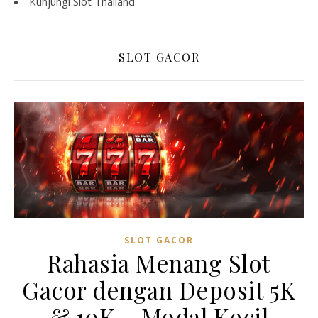
Kunjungi
Slot Thailand
SLOT GACOR
SLOT GACOR
Rahasia Menang Slot
Gacor dengan Deposit 5K
& 10K – Modal Kecil