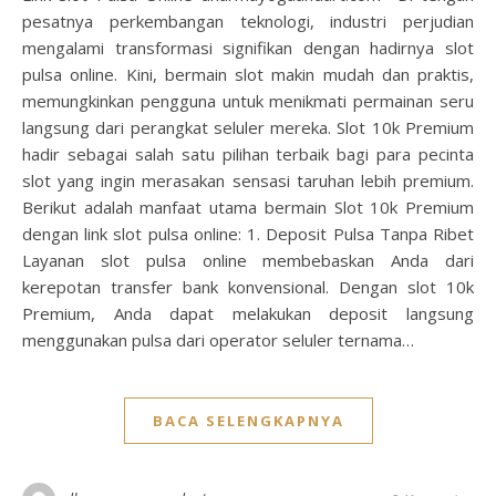
pesatnya perkembangan teknologi, industri perjudian
mengalami transformasi signifikan dengan hadirnya slot
pulsa online. Kini, bermain slot makin mudah dan praktis,
memungkinkan pengguna untuk menikmati permainan seru
langsung dari perangkat seluler mereka. Slot 10k Premium
hadir sebagai salah satu pilihan terbaik bagi para pecinta
slot yang ingin merasakan sensasi taruhan lebih premium.
Berikut adalah manfaat utama bermain Slot 10k Premium
dengan link slot pulsa online: 1. Deposit Pulsa Tanpa Ribet
Layanan slot pulsa online membebaskan Anda dari
kerepotan transfer bank konvensional. Dengan slot 10k
Premium, Anda dapat melakukan deposit langsung
menggunakan pulsa dari operator seluler ternama…
BACA SELENGKAPNYA