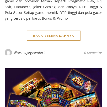
game dari provider terbaik seperti Pragmatic Play, PG
Soft, Habanero, Joker Gaming, dan lainnya. RTP Tinggi &
Pola Gacor Setiap game memiliki RTP tinggi dan pola gacor
yang terus diperbarui. Bonus & Promo…
BACA SELENGKAPNYA
dharmayogaandart
0 Komentar