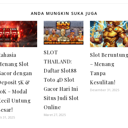
ANDA MUNGKIN SUKA JUGA
SLOT
Rahasia
Slot Beruntun
THAILAND:
Menang Slot
– Menang
Daftar Slot88
Gacor dengan
Tanpa
Toto 4D Slot
Deposit 5K &
Kesulitan!
Gacor Hari Ini
Desember 31, 2025
10K – Modal
Situs Judi Slot
Kecil Untung
Online
esar!
Maret 27, 2025
uli 31, 2025