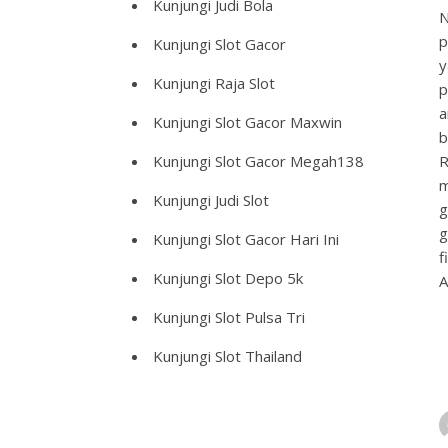
Kunjungi
Judi Bola
N
p
Kunjungi
Slot Gacor
y
Kunjungi
Raja Slot
p
a
Kunjungi
Slot Gacor Maxwin
b
Kunjungi
Slot Gacor Megah138
R
m
Kunjungi
Judi Slot
g
g
Kunjungi
Slot Gacor Hari Ini
f
Kunjungi
Slot Depo 5k
Kunjungi
Slot Pulsa Tri
Kunjungi
Slot Thailand