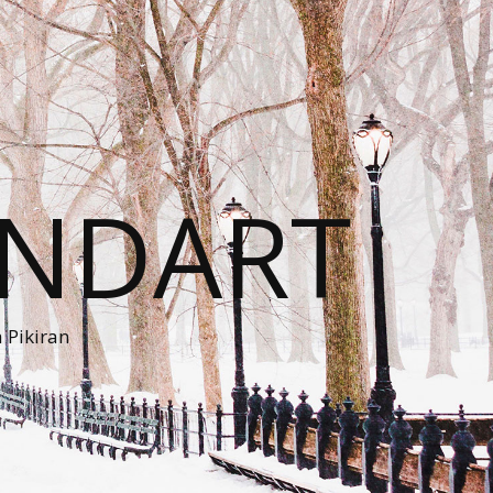
NDART
Pikiran