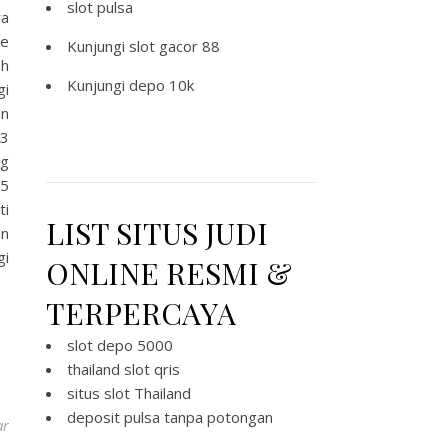
slot pulsa
ra
ne
Kunjungi
slot gacor 88
ah
Kunjungi
depo 10k
gi
an
23
ng
 5
ti
LIST SITUS JUDI
an
gi
ONLINE RESMI &
TERPERCAYA
slot depo 5000
thailand slot qris
situs slot Thailand
deposit pulsa tanpa potongan
ar